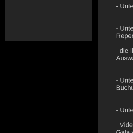
- Unt
- Unt
Repert
die I
Auswah
- Unt
Buchu
- Unt
Video
Gala 