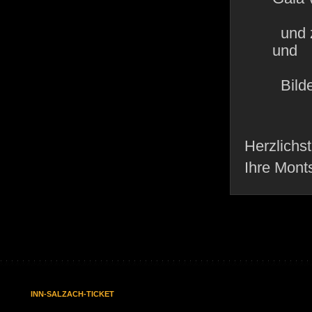
und z
und
Bilde
Herzlichst
Ihre Mont
INN-SALZACH-TICKET